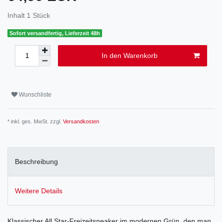
Inhalt
1
Stück
Sofort versandfertig, Lieferzeit 48h
In den Warenkorb
Wunschliste
* inkl. ges. MwSt. zzgl.
Versandkosten
Beschreibung
Weitere Details
Klassischer All Star-Freizeitsneaker im modernen Grün, den man