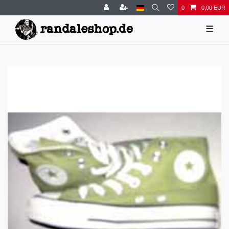
0
0,00 EUR
☰