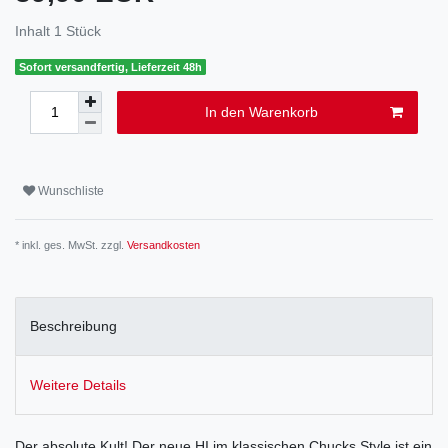
Inhalt
1
Stück
Sofort versandfertig, Lieferzeit 48h
In den Warenkorb
Wunschliste
* inkl. ges. MwSt. zzgl.
Versandkosten
Beschreibung
Weitere Details
Der absolute Kult! Der neue HI im klassischen Chucks Style ist ein