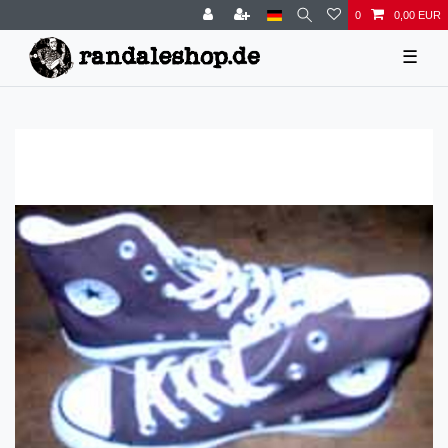
0
0,00 EUR
☰