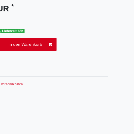
*
EUR
, Lieferzeit 48h
In den Warenkorb
.
Versandkosten