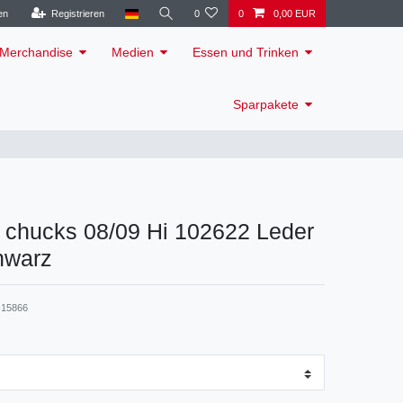
en
Registrieren
0
0
0,00 EUR
Merchandise
Medien
Essen und Trinken
Sparpakete
 chucks 08/09 Hi 102622 Leder
hwarz
15866