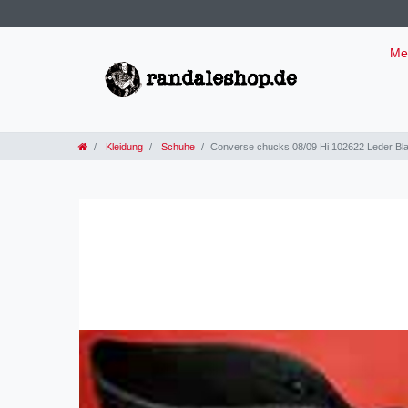
Me
Kleidung
Schuhe
Converse chucks 08/09 Hi 102622 Leder Bl