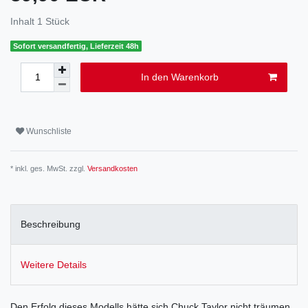
Inhalt
1
Stück
Sofort versandfertig, Lieferzeit 48h
In den Warenkorb
Wunschliste
* inkl. ges. MwSt. zzgl.
Versandkosten
Beschreibung
Weitere Details
Den Erfolg dieses Modells hätte sich Chuck Taylor nicht träumen