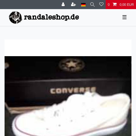
0
0,00 EUR
☰