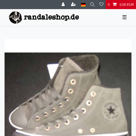
0
0,00 EUR
☰