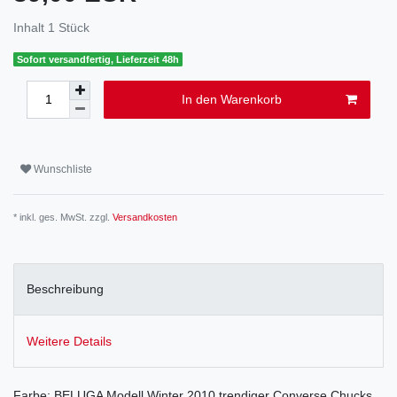
Inhalt
1
Stück
Sofort versandfertig, Lieferzeit 48h
In den Warenkorb
Wunschliste
* inkl. ges. MwSt. zzgl.
Versandkosten
Beschreibung
Weitere Details
Farbe: BELUGA Modell Winter 2010 trendiger Converse Chucks,