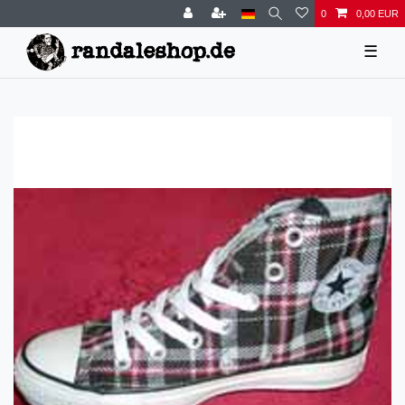
0
0,00 EUR
☰