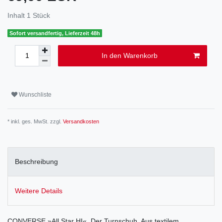
Inhalt
1
Stück
Sofort versandfertig, Lieferzeit 48h
In den Warenkorb
Wunschliste
* inkl. ges. MwSt. zzgl.
Versandkosten
Beschreibung
Weitere Details
CONVERSE »All Star HI«. Der Turnschuh. Aus textilem