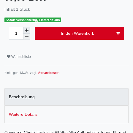
Inhalt
1
Stück
Sofort versandfertig, Lieferzeit 48h
In den Warenkorb
Wunschliste
* inkl. ges. MwSt. zzgl.
Versandkosten
Beschreibung
Weitere Details
Converse Chuck Taylor as All Star Slip Authentisch, legendär und