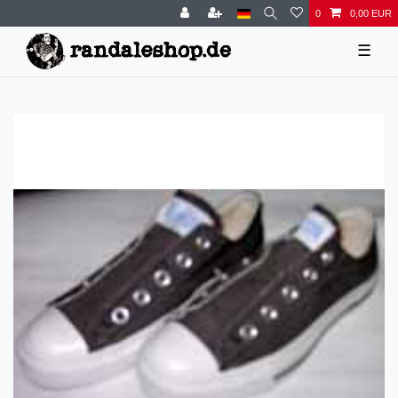
0
0,00 EUR
☰