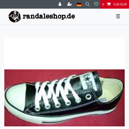
0
0,00 EUR
☰