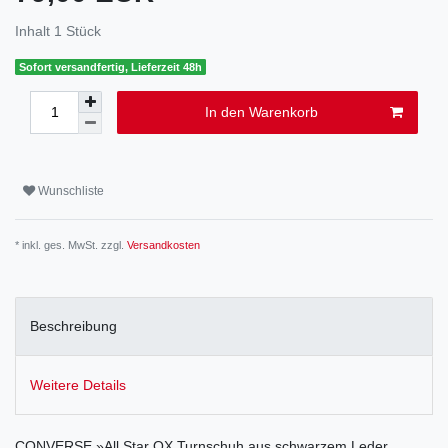
Inhalt
1
Stück
Sofort versandfertig, Lieferzeit 48h
In den Warenkorb
Wunschliste
* inkl. ges. MwSt. zzgl.
Versandkosten
Beschreibung
Weitere Details
CONVERSE »All Star OX Turnschuh aus schwarzem Leder.