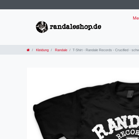
Me
Kleidung
Randale
T-Shirt - Randale Records - Crucified - sch