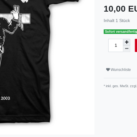
10,00 
Inhalt
1
Stück
Sofort versandfertig
Wunschliste
* inkl. ges. MwSt. zzgl