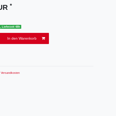
*
EUR
, Lieferzeit 48h
In den Warenkorb
.
Versandkosten