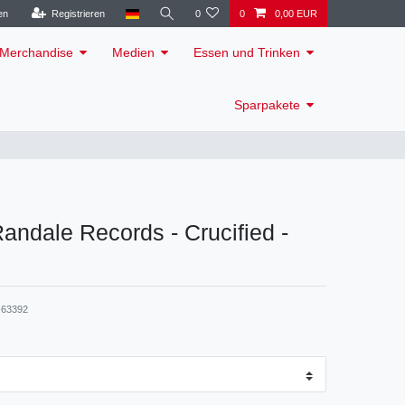
en
Registrieren
0
0
0,00 EUR
Merchandise
Medien
Essen und Trinken
Sparpakete
 Randale Records - Crucified -
63392