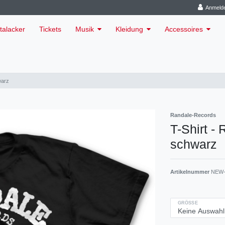
Anmeld
talacker
Tickets
Musik
Kleidung
Accessoires
warz
Randale-Records
T-Shirt -
schwarz
Artikelnummer
NEW-
GRÖSSE