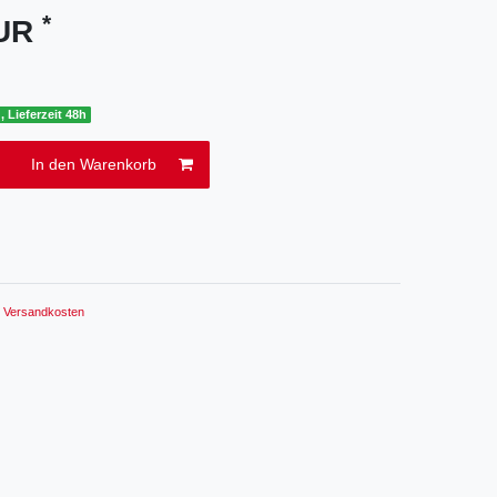
*
EUR
, Lieferzeit 48h
In den Warenkorb
.
Versandkosten