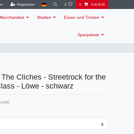
en
Registrieren
0
0
0,00 EUR
Merchandise
Medien
Essen und Trinken
Sparpakete
 The Cliches - Streetrock for the
lass - Löwe - schwarz
14450