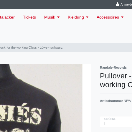
Anmeld
talacker
Tickets
Musik
Kleidung
Accessoires
trock for the working Class - Löwe - schwarz
Randale-Records
Pullover -
working C
Artikelnummer
NEW-
GRÖSSE