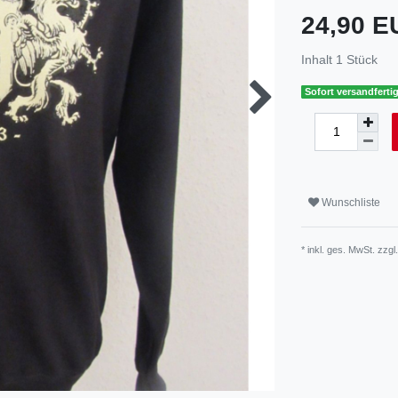
24,90 
Inhalt
1
Stück
Sofort versandfertig
Wunschliste
* inkl. ges. MwSt. zzgl