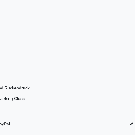
nd Rückendruck.
working Class.
ayPal