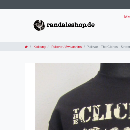
Me
Kleidung
Pullover / Sweatshirts
Pullover - The Cliches - Stree