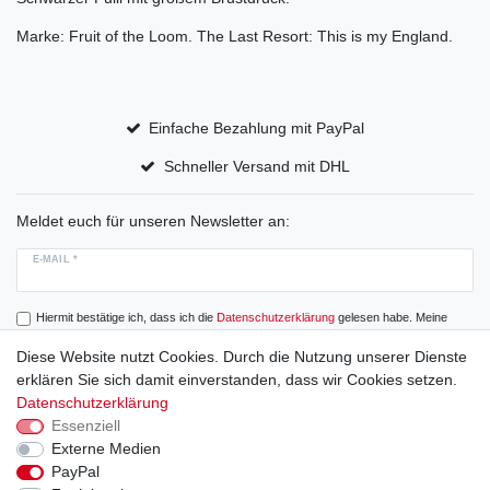
Marke: Fruit of the Loom. The Last Resort: This is my England.
Einfache Bezahlung mit PayPal
Schneller Versand mit DHL
Meldet euch für unseren Newsletter an:
E-MAIL *
Hiermit bestätige ich, dass ich die
Daten­schutz­erklärung
gelesen habe. Meine
Einwilligung kann ich jederzeit widerrufen.
Diese Website nutzt Cookies. Durch die Nutzung unserer Dienste
erklären Sie sich damit einverstanden, dass wir Cookies setzen.
Abonnieren
Datenschutzerklärung
Essenziell
Externe Medien
PayPal
Widerrufs­recht
Widerrufs­formular
Impressum