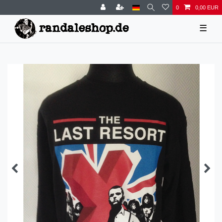
0
0,00 EUR
☰