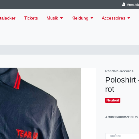
Anmeld
talacker
Tickets
Musik
Kleidung
Accessoires
Randale-Records
Poloshirt
rot
Neuheit
Artikelnummer
NEW-
GRÖSSE