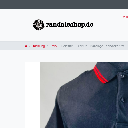
Me
Kleidung
Polo
Poloshirt - Tear Up - Bandlogo - schwarz / rot