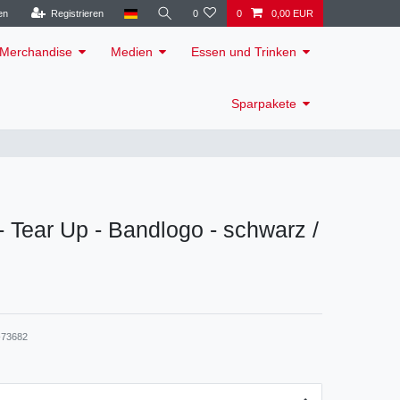
en
Registrieren
0
0
0,00 EUR
Merchandise
Medien
Essen und Trinken
Sparpakete
 - Tear Up - Bandlogo - schwarz /
73682