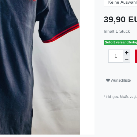
39,90 
Inhalt
1
Stück
Sofort versandfertig
Wunschliste
* inkl. ges. MwSt. zzgl