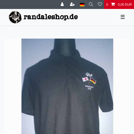
0
0,00 EUR
☰