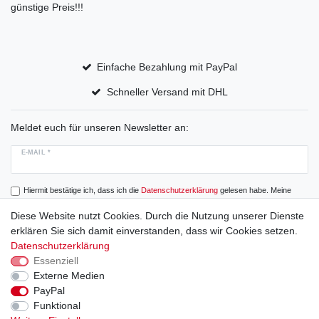
günstige Preis!!!
Einfache Bezahlung mit PayPal
Schneller Versand mit DHL
Meldet euch für unseren Newsletter an:
E-MAIL *
Hiermit bestätige ich, dass ich die
Daten­schutz­erklärung
gelesen habe. Meine
Einwilligung kann ich jederzeit widerrufen.
Diese Website nutzt Cookies. Durch die Nutzung unserer Dienste
erklären Sie sich damit einverstanden, dass wir Cookies setzen.
Abonnieren
Datenschutzerklärung
Essenziell
Externe Medien
PayPal
Widerrufs­recht
Widerrufs­formular
Impressum
Funktional