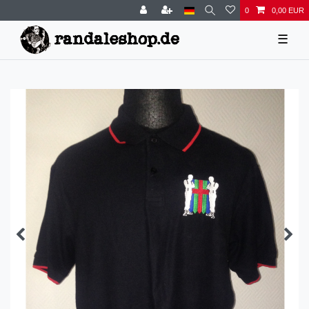
0
0,00 EUR
☰