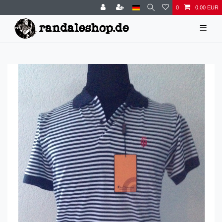
0
0,00 EUR
☰