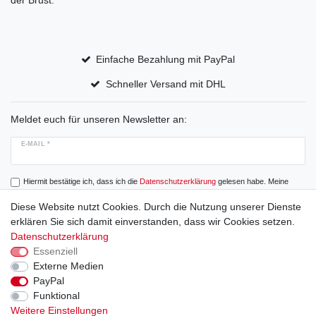
Einfache Bezahlung mit PayPal
Schneller Versand mit DHL
Meldet euch für unseren Newsletter an:
E-MAIL *
Hiermit bestätige ich, dass ich die
Daten­schutz­erklärung
gelesen habe. Meine
Einwilligung kann ich jederzeit widerrufen.
Diese Website nutzt Cookies. Durch die Nutzung unserer Dienste
erklären Sie sich damit einverstanden, dass wir Cookies setzen.
Abonnieren
Datenschutzerklärung
Essenziell
Externe Medien
PayPal
Widerrufs­recht
Widerrufs­formular
Impressum
Funktional
Weitere Einstellungen