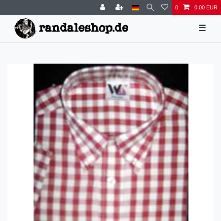
0
0,00 EUR
☰