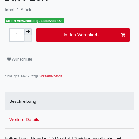
Inhalt
1
Stück
Sofort versandfertig, Lieferzeit 48h
In den Warenkorb
Wunschliste
* inkl. ges. MwSt. zzgl.
Versandkosten
Beschreibung
Weitere Details
Button Down Hemd in 1A Qualität 100% Baumwolle Slim-Fit