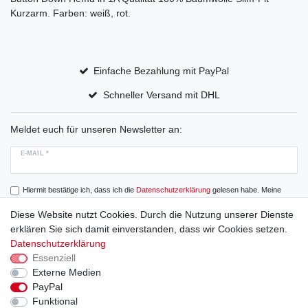
Kurzarm. Farben: weiß, rot.
Einfache Bezahlung mit PayPal
Schneller Versand mit DHL
Meldet euch für unseren Newsletter an:
E-MAIL *
Hiermit bestätige ich, dass ich die
Daten­schutz­erklärung
gelesen habe. Meine
Einwilligung kann ich jederzeit widerrufen.
Diese Website nutzt Cookies. Durch die Nutzung unserer Dienste
erklären Sie sich damit einverstanden, dass wir Cookies setzen.
Abonnieren
Datenschutzerklärung
Essenziell
Externe Medien
PayPal
Widerrufs­recht
Widerrufs­formular
Impressum
Funktional