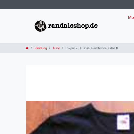
Me
Kleidung
Girly
Toxpack- T-Shirt- Farbfieber- GIRLIE