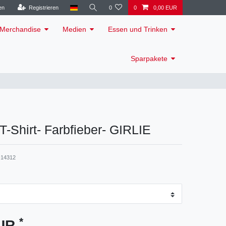
en
Registrieren
0
0
0,00 EUR
Merchandise
Medien
Essen und Trinken
Sparpakete
T-Shirt- Farbfieber- GIRLIE
14312
*
EUR