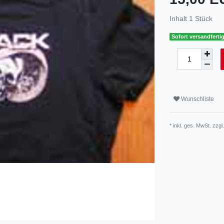
Inhalt
1
Stück
Sofort versandfertig
Wunschliste
* inkl. ges. MwSt. zzgl