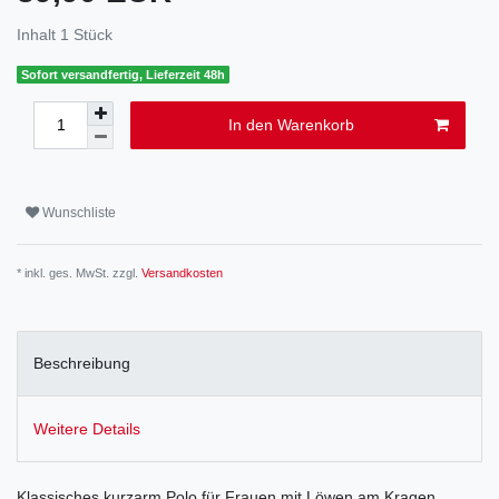
Inhalt
1
Stück
Sofort versandfertig, Lieferzeit 48h
In den Warenkorb
Wunschliste
* inkl. ges. MwSt. zzgl.
Versandkosten
Beschreibung
Weitere Details
Klassisches kurzarm Polo für Frauen mit Löwen am Kragen.