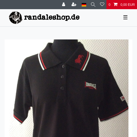
0
0,00 EUR
☰