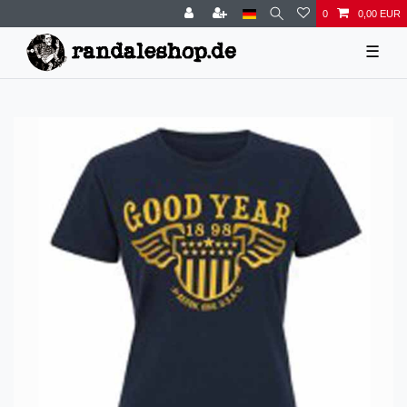
0
0,00 EUR
☰