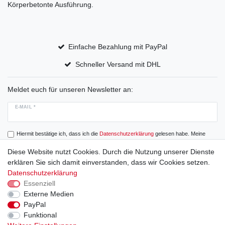
Körperbetonte Ausführung.
Einfache Bezahlung mit PayPal
Schneller Versand mit DHL
Meldet euch für unseren Newsletter an:
E-MAIL *
Hiermit bestätige ich, dass ich die
Daten­schutz­erklärung
gelesen habe. Meine
Einwilligung kann ich jederzeit widerrufen.
Diese Website nutzt Cookies. Durch die Nutzung unserer Dienste
erklären Sie sich damit einverstanden, dass wir Cookies setzen.
Abonnieren
Datenschutzerklärung
Essenziell
Externe Medien
PayPal
Widerrufs­recht
Widerrufs­formular
Impressum
Funktional