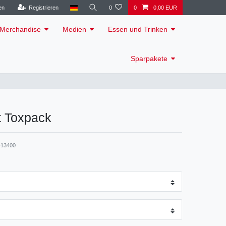
en
Registrieren
0
0
0,00 EUR
Merchandise
Medien
Essen und Trinken
Sparpakete
rt Toxpack
13400