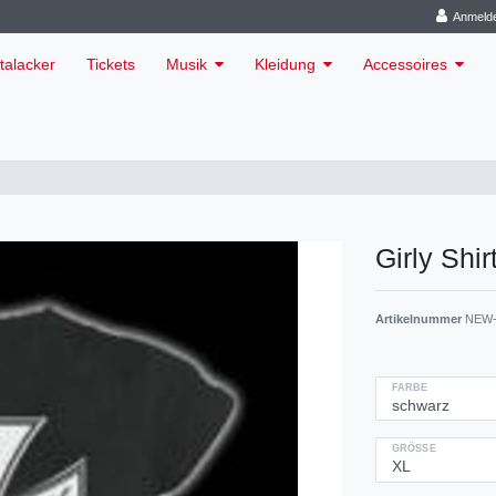
Anmeld
talacker
Tickets
Musik
Kleidung
Accessoires
Girly Shi
Artikelnummer
NEW-
FARBE
GRÖSSE