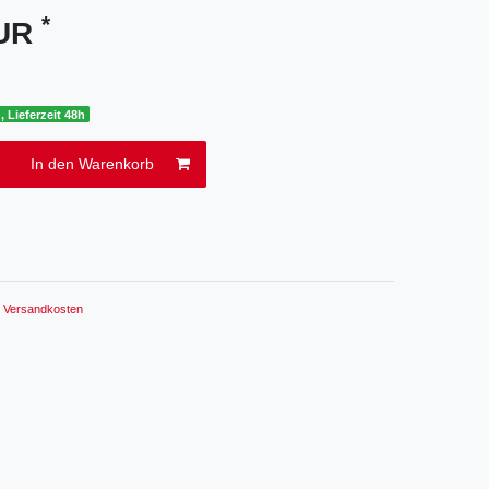
*
EUR
, Lieferzeit 48h
In den Warenkorb
.
Versandkosten