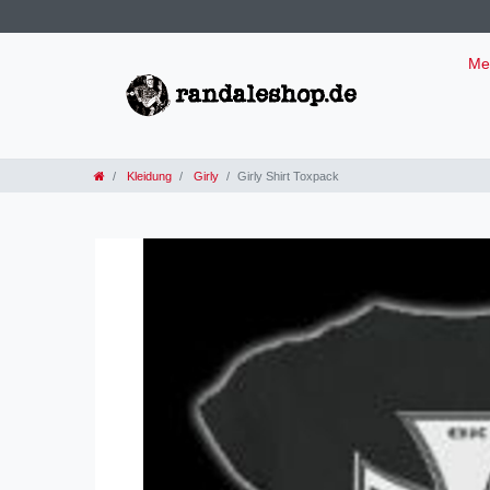
Me
Kleidung
Girly
Girly Shirt Toxpack