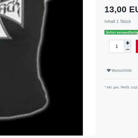
13,00 
Inhalt
1
Stück
Sofort versandfertig
Wunschliste
* inkl. ges. MwSt. zzgl