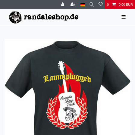
0
0,00 EUR
☰