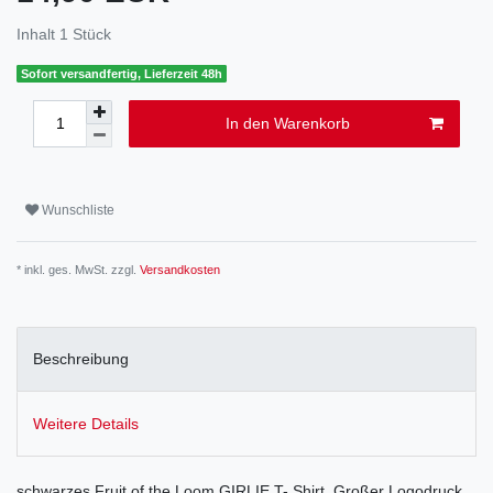
Inhalt
1
Stück
Sofort versandfertig, Lieferzeit 48h
In den Warenkorb
Wunschliste
* inkl. ges. MwSt. zzgl.
Versandkosten
Beschreibung
Weitere Details
schwarzes Fruit of the Loom GIRLIE T- Shirt. Großer Logodruck