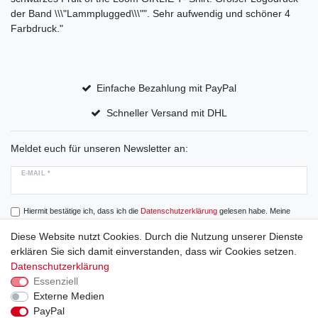
der Band \\\"Lammplugged\\\"". Sehr aufwendig und schöner 4
Farbdruck."
Einfache Bezahlung mit PayPal
Schneller Versand mit DHL
Meldet euch für unseren Newsletter an:
E-MAIL *
Hiermit bestätige ich, dass ich die
Daten­schutz­erklärung
gelesen habe. Meine
Einwilligung kann ich jederzeit widerrufen.
Diese Website nutzt Cookies. Durch die Nutzung unserer Dienste
erklären Sie sich damit einverstanden, dass wir Cookies setzen.
Abonnieren
Datenschutzerklärung
Essenziell
Externe Medien
PayPal
Widerrufs­recht
Widerrufs­formular
Impressum