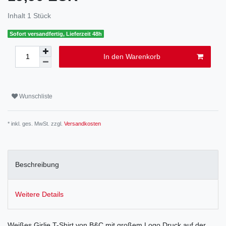
Inhalt
1
Stück
Sofort versandfertig, Lieferzeit 48h
In den Warenkorb
Wunschliste
* inkl. ges. MwSt. zzgl.
Versandkosten
Beschreibung
Weitere Details
Weißes Girlie T-Shirt von B&C mit großem Logo Druck auf der