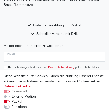
Brust. "Lammkotze"
Einfache Bezahlung mit PayPal
Schneller Versand mit DHL
Meldet euch für unseren Newsletter an:
E-MAIL *
Hiermit bestätige ich, dass ich die
Daten­schutz­erklärung
gelesen habe. Meine
Einwilligung kann ich jederzeit widerrufen.
Diese Website nutzt Cookies. Durch die Nutzung unserer Dienste
erklären Sie sich damit einverstanden, dass wir Cookies setzen.
Abonnieren
Datenschutzerklärung
Essenziell
Externe Medien
PayPal
Widerrufs­recht
Widerrufs­formular
Impressum
Funktional