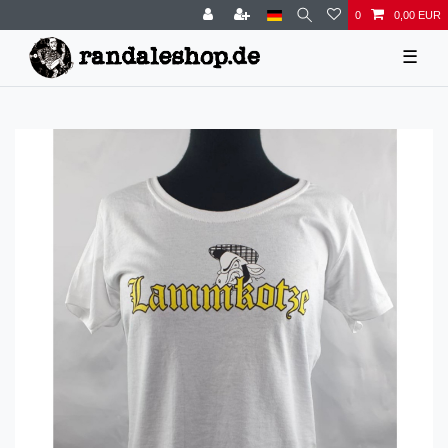
0
0,00 EUR
☰