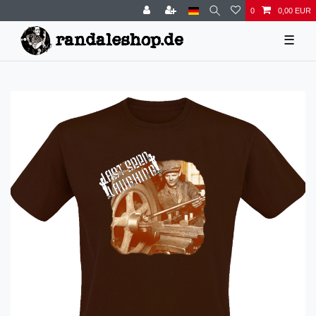
0
0,00 EUR
☰