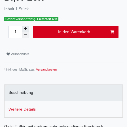
Inhalt
1
Stück
Sofort versandfertig, Lieferzeit 48h
In den Warenkorb
Wunschliste
* inkl. ges. MwSt. zzgl.
Versandkosten
Beschreibung
Weitere Details
Girlie T-Shirt mit großem sehr aufwendigem Brustdruck.