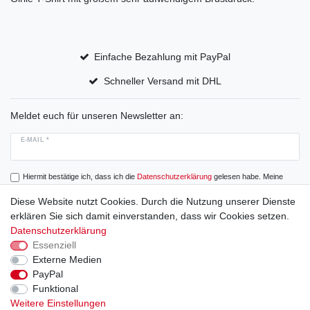
Einfache Bezahlung mit PayPal
Schneller Versand mit DHL
Meldet euch für unseren Newsletter an:
E-MAIL *
Hiermit bestätige ich, dass ich die
Daten­schutz­erklärung
gelesen habe. Meine
Einwilligung kann ich jederzeit widerrufen.
Diese Website nutzt Cookies. Durch die Nutzung unserer Dienste
erklären Sie sich damit einverstanden, dass wir Cookies setzen.
Abonnieren
Datenschutzerklärung
Essenziell
Externe Medien
PayPal
Widerrufs­recht
Widerrufs­formular
Impressum
Funktional
Weitere Einstellungen