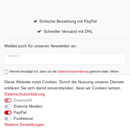
Einfache Bezahlung mit PayPal
Schneller Versand mit DHL
Meldet euch für unseren Newsletter an:
E-MAIL *
Hiermit bestätige ich, dass ich die
Daten­schutz­erklärung
gelesen habe. Meine
Einwilligung kann ich jederzeit widerrufen.
Diese Website nutzt Cookies. Durch die Nutzung unserer Dienste
erklären Sie sich damit einverstanden, dass wir Cookies setzen.
Abonnieren
Datenschutzerklärung
Essenziell
Externe Medien
PayPal
Widerrufs­recht
Widerrufs­formular
Impressum
Funktional
Weitere Einstellungen