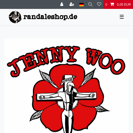
0
0,00 EUR
☰