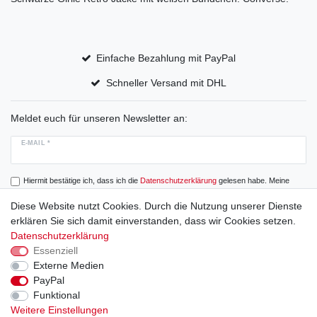
Einfache Bezahlung mit PayPal
Schneller Versand mit DHL
Meldet euch für unseren Newsletter an:
E-MAIL *
Hiermit bestätige ich, dass ich die
Daten­schutz­erklärung
gelesen habe. Meine
Einwilligung kann ich jederzeit widerrufen.
Diese Website nutzt Cookies. Durch die Nutzung unserer Dienste
erklären Sie sich damit einverstanden, dass wir Cookies setzen.
Abonnieren
Datenschutzerklärung
Essenziell
Externe Medien
PayPal
Widerrufs­recht
Widerrufs­formular
Impressum
Funktional
Weitere Einstellungen