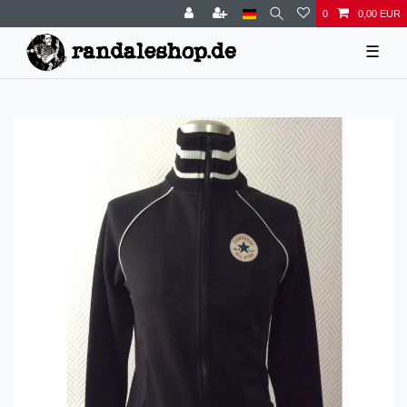
0
0,00 EUR
☰