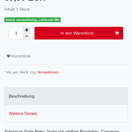
Inhalt
1
Stück
Sofort versandfertig, Lieferzeit 48h
In den Warenkorb
Wunschliste
* inkl. ges. MwSt. zzgl.
Versandkosten
Beschreibung
Weitere Details
Schwarze Girlie Retro Jacke mit weißen Bündchen. Converse.