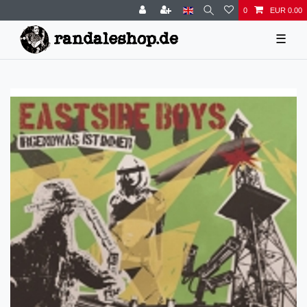
0
EUR 0.00
☰