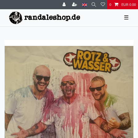
0
EUR 0.00
☰