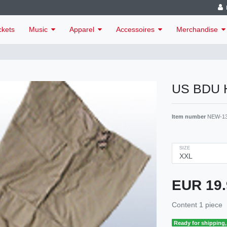
ckets
Music
Apparel
Accessoires
Merchandise
US BDU H
Item number
NEW-1
SIZE
EUR 19
Content
1
piece
Ready for shipping, 