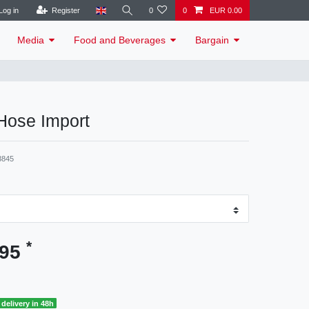
Log in
Register
0
0
EUR 0.00
Media
Food and Beverages
Bargain
ose Import
3845
*
.95
delivery in 48h