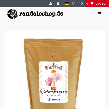
0
0,00 EUR
☰